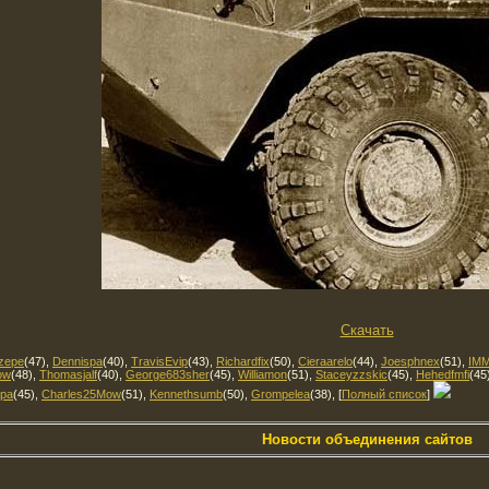
Скачать
zepe
(47)
,
Dennispa
(40)
,
TravisEvip
(43)
,
Richardfix
(50)
,
Cieraarelo
(44)
,
Joesphnex
(51)
,
IMM
ow
(48)
,
Thomasjalf
(40)
,
George683sher
(45)
,
Williamon
(51)
,
Staceyzzskic
(45)
,
Hehedfmfi
(45
ypa
(45)
,
Charles25Mow
(51)
,
Kennethsumb
(50)
,
Grompelea
(38)
, [
Полный список
]
Новости объединения сайтов