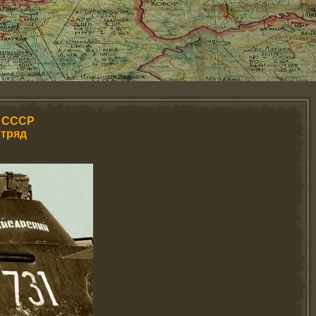
Б СССР
отряд