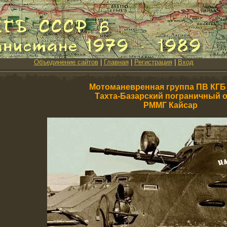
Объединение сайтов
|
Главная
|
Регистрация
|
Вход
Мотоманевренная группа ПВ КГ
Тахта-Базарский пограничный 
РММГ Кайсар