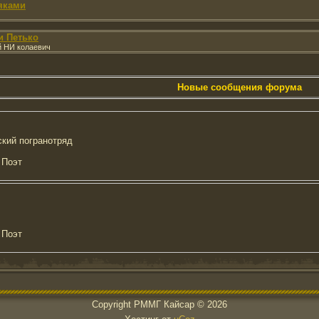
яками
и Петько
й НИ колаевич
Новые сообщения форума
ский погранотряд
 Поэт
 Поэт
Copyright РММГ Кайсар © 2026