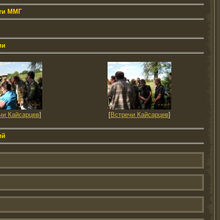
ти ММГ
ии
чи Кайсарцев
]
[
Встречи Кайсарцев
]
ий