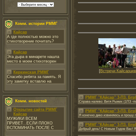
Комм. истории РММГ
Кайсар
А где полностью можно это
стихотворение почитать?
Кайсар
Эта дыра в минарете нашла
место в моем стихотворен
[
Встречи Кайсарцев
Керкинская РММГ
Спасибо ребята за память. Я
эту заметку вставлю на
РММГ "КАйсар" 3-ПЗ. Бтр
Комм. новостей
Справа налево: Витя Рыжих (1ПЗ -п
Открытие сайта РММГ
РММГ "КАйсар" 3-ПЗ. Бтр
Кайсар
Я конечно дико извиняюсь и прошу 
МУЖИКИ ВСЕМ
ПРИВЕТ...ЕСЛИ ПЛОХО
РММГ "КАйсар" 3-ПЗ. Бтр
ВСПОМИНАТЬ ПОСЛЕ С
Добрый день! С Новым Годом Вас! Я