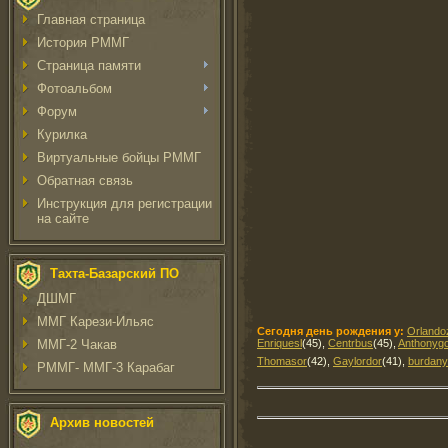
Главная страница
История РММГ
Страница памяти
Фотоальбом
Форум
Курилка
Виртуальные бойцы РММГ
Обратная связь
Инструкция для регистрации
на сайте
Тахта-Базарский ПО
ДШМГ
ММГ Карези-Ильяс
Сегодня день рождения у:
Orlando
ММГ-2 Чакав
Enriquesl
(45)
,
Centrbus
(45)
,
Anthonyg
Thomasor
(42)
,
Gaylordor
(41)
,
burdan
РММГ- ММГ-3 Карабаг
Архив новостей