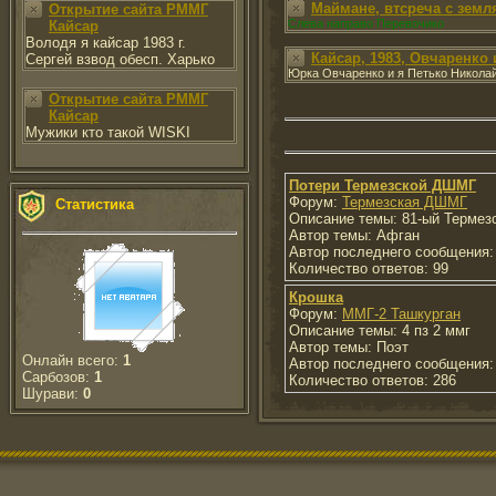
Маймане, втсреча с земл
Открытие сайта РММГ
Слева направо Перевочико
Кайсар
Володя я кайсар 1983 г.
Кайсар, 1983, Овчаренко 
Сергей взвод обесп. Харько
Юрка Овчаренко и я Петько Никола
Открытие сайта РММГ
Кайсар
Мужики кто такой WISKI
Потери Термезской ДШМГ
Форум:
Термезская ДШМГ
Статистика
Описание темы: 81-ый Термез
Автор темы: Афган
Автор последнего сообщения:
Количество ответов: 99
Крошка
Форум:
ММГ-2 Ташкурган
Описание темы: 4 пз 2 ммг
Автор темы: Поэт
Онлайн всего:
1
Автор последнего сообщения:
Сарбозов:
1
Количество ответов: 286
Шурави:
0