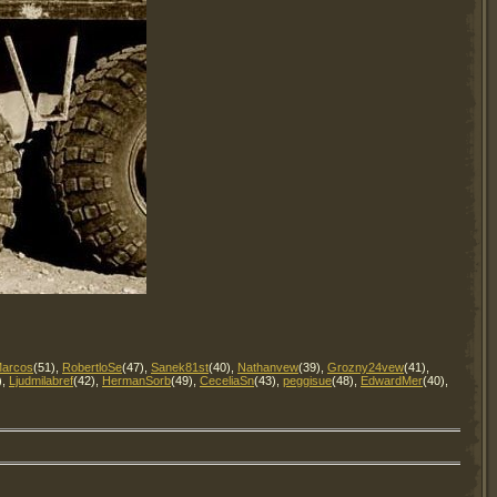
arcos
(51)
,
RobertloSe
(47)
,
Sanek81st
(40)
,
Nathanvew
(39)
,
Grozny24vew
(41)
,
)
,
Ljudmilabref
(42)
,
HermanSorb
(49)
,
CeceliaSn
(43)
,
peggisue
(48)
,
EdwardMer
(40)
,