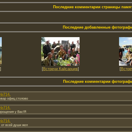
Последние комментарии страницы памя
Последние добавленные фотограф
]
[
Встречи Кайсарцев
]
[
Встре
Последние комментарии фотограф
№714.
овар офиц.столово
№714.
прощения у Вас!Я
№714.
 от всей души жел